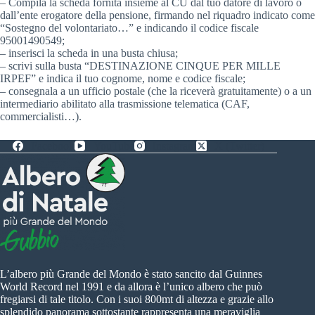
– Compila la scheda fornita insieme al CU dal tuo datore di lavoro o
dall’ente erogatore della pensione, firmando nel riquadro indicato come
“Sostegno del volontariato…” e indicando il codice fiscale
95001490549;
– inserisci la scheda in una busta chiusa;
– scrivi sulla busta “DESTINAZIONE CINQUE PER MILLE
IRPEF” e indica il tuo cognome, nome e codice fiscale;
– consegnala a un ufficio postale (che la riceverà gratuitamente) o a un
intermediario abilitato alla trasmissione telematica (CAF,
commercialisti…).
Facebook
YouTube
Instagram
X (Twitter)
L’albero più Grande del Mondo è stato sancito dal Guinnes
World Record nel 1991 e da allora è l’unico albero che può
fregiarsi di tale titolo. Con i suoi 800mt di altezza e grazie allo
splendido panorama sottostante rappresenta una meraviglia