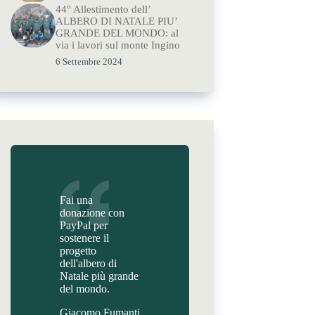
44° Allestimento dell’
ALBERO DI NATALE PIU’
GRANDE DEL MONDO: al
via i lavori sul monte Ingino
6 Settembre 2024
Fai una
donazione con
PayPal per
sostenere il
progetto
dell'albero di
Natale più grande
del mondo.
Giacomo Fumanti