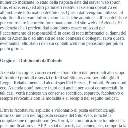
numerico indicante lo stato della risposta data dal server web (buon
fine, errore, ecc.) ed altri parametri relativi al sistema operativo ed
all’ambiente informatico dell’utente. Questi dati vengono utilizzati al
solo fine di ricavare informazioni statistiche anonime sull’uso del sito e
per controllare il corretto funzionamento del sito web di Azienda. Si
evidenzia che i predetti dati potrebbero essere utilizzati per
l’accertamento di responsabilità in caso di reati informatici ai danni del
sito di Azienda o ad altri siti ad esso connessi o collegati: salva questa
eventualità, allo stato i dati sui contatti web non persistono per più di
pochi giorni.
Origine – Dati forniti dall’utente
Azienda raccoglie, conserva ed elabora i tuoi dati personali allo scopo
di fornire i prodotti e servizi offerti sul Sito, ovvero per obblighi di
Legge. Relativamente ad alcuni specifici Servizi, Prodotti, Promozioni,
ecc. Azienda potrà trattare i tuoi dati anche per scopi commerciali. In
tali casi, verrà richiesto un consenso specifico, separato, facoltativo e
sempre revocabile con le modalità e ai recapiti nel seguito indicati.
L’invio facoltativo, esplicito e volontario di posta elettronica agli
indirizzi indicati nell’apposita sezione del Sito Web, nonché la
compilazione di questionari (es. form), la comunicazione tramite chat,
push notification via APP, social network, call center, etc., comporta la