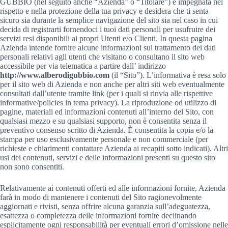
GUBBIO (nel seguito anche “Azienda” o “Titolare”) è impegnata nel
rispetto e nella protezione della tua privacy e desidera che ti senta
sicuro sia durante la semplice navigazione del sito sia nel caso in cui
decida di registrarti fornendoci i tuoi dati personali per usufruire dei
servizi resi disponibili ai propri Utenti e/o Clienti. In questa pagina
Azienda intende fornire alcune informazioni sul trattamento dei dati
personali relativi agli utenti che visitano o consultano il sito web
accessibile per via telematica a partire dall’ indirizzo
http://www.alberodigubbio.com
(il “Sito”). L’informativa è resa solo
per il sito web di Azienda e non anche per altri siti web eventualmente
consultati dall’utente tramite link (per i quali si rinvia alle rispettive
informative/policies in tema privacy). La riproduzione od utilizzo di
pagine, materiali ed informazioni contenuti all’interno del Sito, con
qualsiasi mezzo e su qualsiasi supporto, non è consentita senza il
preventivo consenso scritto di Azienda. È consentita la copia e/o la
stampa per uso esclusivamente personale e non commerciale (per
richieste e chiarimenti contattare Azienda ai recapiti sotto indicati). Altri
usi dei contenuti, servizi e delle informazioni presenti su questo sito
non sono consentiti.
Relativamente ai contenuti offerti ed alle informazioni fornite, Azienda
farà in modo di mantenere i contenuti del Sito ragionevolmente
aggiornati e rivisti, senza offrire alcuna garanzia sull’adeguatezza,
esattezza o completezza delle informazioni fornite declinando
esplicitamente ogni responsabilità per eventuali errori d’omissione nelle