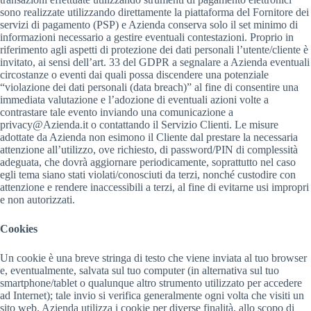
sono realizzate utilizzando direttamente la piattaforma del Fornitore dei
servizi di pagamento (PSP) e Azienda conserva solo il set minimo di
informazioni necessario a gestire eventuali contestazioni. Proprio in
riferimento agli aspetti di protezione dei dati personali l’utente/cliente è
invitato, ai sensi dell’art. 33 del GDPR a segnalare a Azienda eventuali
circostanze o eventi dai quali possa discendere una potenziale
“violazione dei dati personali (data breach)” al fine di consentire una
immediata valutazione e l’adozione di eventuali azioni volte a
contrastare tale evento inviando una comunicazione a
privacy@Azienda.it o contattando il Servizio Clienti. Le misure
adottate da Azienda non esimono il Cliente dal prestare la necessaria
attenzione all’utilizzo, ove richiesto, di password/PIN di complessità
adeguata, che dovrà aggiornare periodicamente, soprattutto nel caso
egli tema siano stati violati/conosciuti da terzi, nonché custodire con
attenzione e rendere inaccessibili a terzi, al fine di evitarne usi impropri
e non autorizzati.
Cookies
Un cookie è una breve stringa di testo che viene inviata al tuo browser
e, eventualmente, salvata sul tuo computer (in alternativa sul tuo
smartphone/tablet o qualunque altro strumento utilizzato per accedere
ad Internet); tale invio si verifica generalmente ogni volta che visiti un
sito web. Azienda utilizza i cookie per diverse finalità, allo scopo di