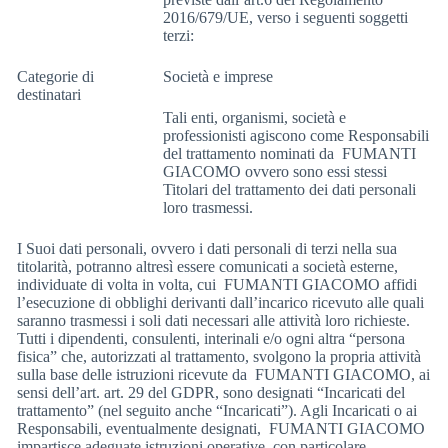
2016/679/UE, verso i seguenti soggetti
terzi:
Categorie di
Società e imprese
destinatari
Tali enti, organismi, società e
professionisti agiscono come Responsabili
del trattamento nominati da FUMANTI
GIACOMO ovvero sono essi stessi
Titolari del trattamento dei dati personali
loro trasmessi.
I Suoi dati personali, ovvero i dati personali di terzi nella sua
titolarità, potranno altresì essere comunicati a società esterne,
individuate di volta in volta, cui FUMANTI GIACOMO affidi
l’esecuzione di obblighi derivanti dall’incarico ricevuto alle quali
saranno trasmessi i soli dati necessari alle attività loro richieste.
Tutti i dipendenti, consulenti, interinali e/o ogni altra “persona
fisica” che, autorizzati al trattamento, svolgono la propria attività
sulla base delle istruzioni ricevute da FUMANTI GIACOMO, ai
sensi dell’art. art. 29 del GDPR, sono designati “Incaricati del
trattamento” (nel seguito anche “Incaricati”). Agli Incaricati o ai
Responsabili, eventualmente designati, FUMANTI GIACOMO
impartisce adeguate istruzioni operative, con particolare