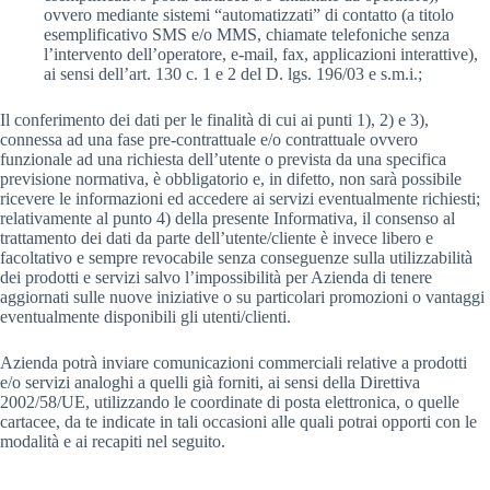
ovvero mediante sistemi “automatizzati” di contatto (a titolo
esemplificativo SMS e/o MMS, chiamate telefoniche senza
l’intervento dell’operatore, e-mail, fax, applicazioni interattive),
ai sensi dell’art. 130 c. 1 e 2 del D. lgs. 196/03 e s.m.i.;
Il conferimento dei dati per le finalità di cui ai punti 1), 2) e 3),
connessa ad una fase pre-contrattuale e/o contrattuale ovvero
funzionale ad una richiesta dell’utente o prevista da una specifica
previsione normativa, è obbligatorio e, in difetto, non sarà possibile
ricevere le informazioni ed accedere ai servizi eventualmente richiesti;
relativamente al punto 4) della presente Informativa, il consenso al
trattamento dei dati da parte dell’utente/cliente è invece libero e
facoltativo e sempre revocabile senza conseguenze sulla utilizzabilità
dei prodotti e servizi salvo l’impossibilità per Azienda di tenere
aggiornati sulle nuove iniziative o su particolari promozioni o vantaggi
eventualmente disponibili gli utenti/clienti.
Azienda potrà inviare comunicazioni commerciali relative a prodotti
e/o servizi analoghi a quelli già forniti, ai sensi della Direttiva
2002/58/UE, utilizzando le coordinate di posta elettronica, o quelle
cartacee, da te indicate in tali occasioni alle quali potrai opporti con le
modalità e ai recapiti nel seguito.