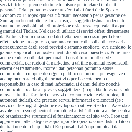
servizi richiesti prendendo tutte le misure per tutelare i tuoi dati
personali. I dati potranno essere trasferiti al di fuori dello Spazio
Economico Europeo qualora ciò risulti necessario per la gestione del
Suo rapporto contrattuale. In tal caso, ai soggetti destinatari dei dati
saranno imposti obblighi di protezione e sicurezza equivalenti a quelli
garantiti dal Titolare. Nel caso di utilizzo di servizi offerti direttamente
da Partners forniremo solo i dati strettamente necessari per la loro
effettuazione. In ogni caso, saranno comunicati i soli dati necessari al
perseguimento degli scopi previsti e saranno applicate, ove richiesto, le
garanzie applicabili ai trasferimenti di dati verso paesi terzi. Potremmo
anche rendere noti i dati personali ai nostri fornitori di servizi
commerciali, per ragioni di marketing, a tal fine nominati responsabili
esterni del trattamento. Inoltre i dati personali potranno essere
comunicati ai competenti soggetti pubblici ed autorità per esigenze di
adempimento ad obblighi normativi o per l’accertamento di
responsabilità in caso di reati informatici ai danni del sito nonché
comunicati a, o allocati presso, soggetti terzi (in qualità di responsabili
o, ove si tratti di fornitori di servizi di comunicazione elettronica, di
autonomi titolari), che prestano servizi informatici e telematici (es.:
servizi di hosting, di gestione e sviluppo di siti web) e di cui Azienda si
avvale per lo svolgimento di compiti ed attività di natura anche tecnica
ed organizzativa strumentali al funzionamento del sito web. I soggetti
appartenenti alle categorie sopra riportate operano come distinti Titolari
del trattamento o in qualità di Responsabili all’uopo nominati da
Azienda.