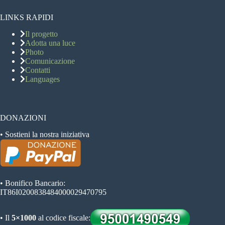
LINKS RAPIDI
Il progetto
Adotta una luce
Photo
Comunicazione
Contatti
Languages
DONAZIONI
• Sostieni la nostra iniziativa
• Bonifico Bancario:
IT86I0200838484000029470795
• Il
5×1000
al codice fiscale: