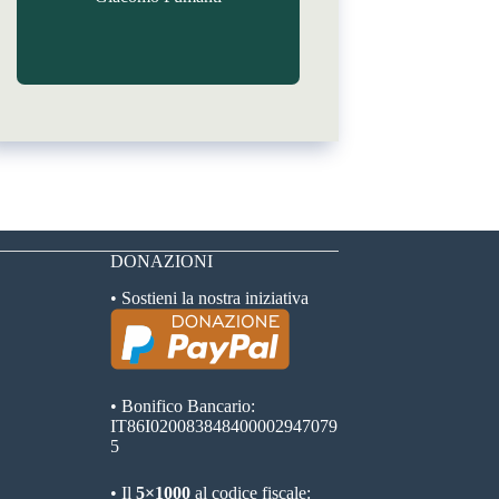
DONAZIONI
• Sostieni la nostra iniziativa
• Bonifico Bancario:
IT86I020083848400002947079
5
• Il
5×1000
al codice fiscale: