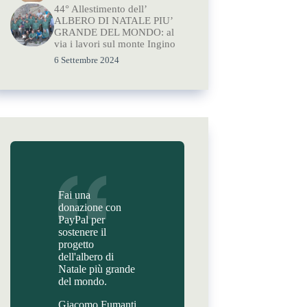
44° Allestimento dell’
ALBERO DI NATALE PIU’
GRANDE DEL MONDO: al
via i lavori sul monte Ingino
6 Settembre 2024
Fai una
donazione con
PayPal per
sostenere il
progetto
dell'albero di
Natale più grande
del mondo.
Giacomo Fumanti