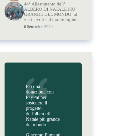
44° Allestimento dell’
ALBERO DI NATALE PIU’
GRANDE DEL MONDO: al
via i lavori sul monte Ingino
6 Settembre 2024
Fai una
donazione con
PayPal per
sostenere il
progetto
dell'albero di
Natale più grande
del mondo.
Giacomo Fumanti