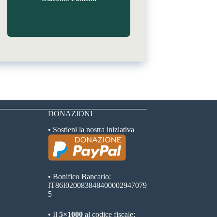
DONAZIONI
• Sostieni la nostra iniziativa
• Bonifico Bancario:
IT86I020083848400002947079
5
• Il
5×1000
al codice fiscale: