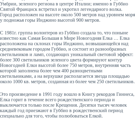
Умбрии, зеленого региона в центре Италии; именно в Губбио
Святой Франциск встретил и укротил легендарного волка.
Город расположен на высоте около 500 метров над уровнем моря
у подножья горы Инджино высотой 900 метров.
С 1981г. группа волонтеров из Губбио создала то, что поныне
известно как Самая Большая в Мире Новогодняя Елка … Елка
расположена на склонах горы Инджино, возвышающейся над
средневековым городом Губбио, и состоит из разнообразных
светильников и ламп, создающих уникальный световой эффект:
более 300 светильников зеленого цвета формируют контур
Новогодней Елки высотой более 750 метров, внутренняя часть
которой заполнена более чем 400 разноцветными
светильниками, а на верхушке располагается звезда площадью
около 1000 кв. метров, созданная из более чем 250 светильников.
Это произведение в 1991 году вошло в Книгу рекордов Гиннеса,
Елка горит в течение всего рождественского периода и
выключается только после Крещения. Десятки тысяч человек
каждый год приезжают в Губбио в рождественский период
специально для того, чтобы полюбоваться Елкой.