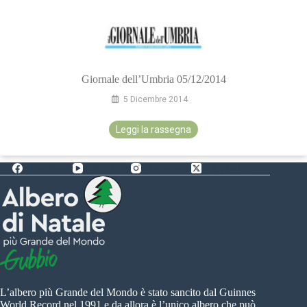
Giornale dell’Umbria 05/12/2014
5 Dicembre 2014
Leggi la rassegna
Facebook
YouTube
Instagram
X (Twitter)
L’albero più Grande del Mondo è stato sancito dal Guinnes
World Record nel 1991 e da allora è l’unico albero che può