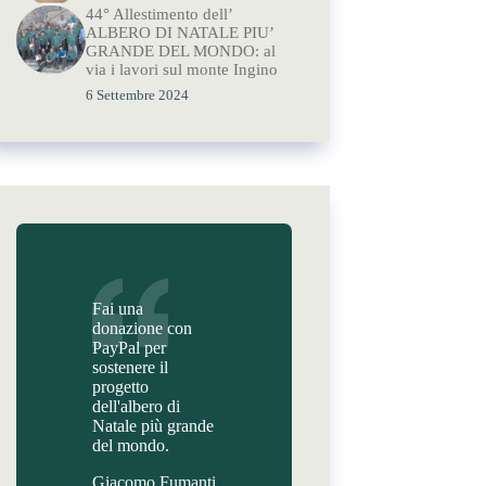
44° Allestimento dell’
ALBERO DI NATALE PIU’
GRANDE DEL MONDO: al
via i lavori sul monte Ingino
6 Settembre 2024
Fai una
donazione con
PayPal per
sostenere il
progetto
dell'albero di
Natale più grande
del mondo.
Giacomo Fumanti