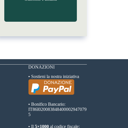
DONAZIONI
• Sostieni la nostra iniziativa
• Bonifico Bancario:
IT86I020083848400002947079
5
• Il
5×1000
al codice fiscale: