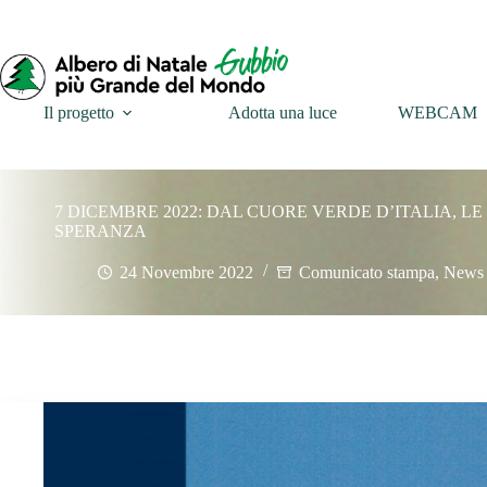
Il progetto
Adotta una luce
WEBCAM
7 DICEMBRE 2022: DAL CUORE VERDE D’ITALIA, L
SPERANZA
24 Novembre 2022
Comunicato stampa
,
News