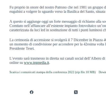
Fu proprio in onore del nostro Patrono che nel 1981 un gruppo di 
eugubini a volgere lo sguardo verso la Basilica del Santo, situat
A questo si aggiunge oggi un forte messaggio di richiamo alla so
Comitato nell’affiancare all’esistente impianto fotovoltaico un’o
caratterizzata da luci led in sostituzione di tutti i punti luminos
La cerimonia di accensione si svolgerà il 7 Dicembre in Piazza 40
un momento di condivisione per accendere per la 42esima volta 
Presidente Tesei.
L’evento sarà trasmesso in diretta sui canali social dell’Albero
online su
www.trgmedia.it
.
Scarica i comunicati stampa della conferenza 2022 (zip file 10 MB)
Down