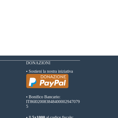
DONAZIONI
• Sostieni la nostra iniziativa
• Bonifico Bancario:
IT86I020083848400002947079
5
• Il
5×1000
al codice fiscale: