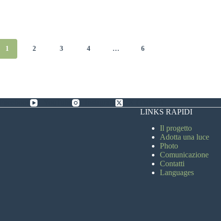
1
2
3
4
…
6
Facebook
YouTube
Instagram
X (Twitter)
LINKS RAPIDI
Il progetto
Adotta una luce
Photo
Comunicazione
Contatti
Languages