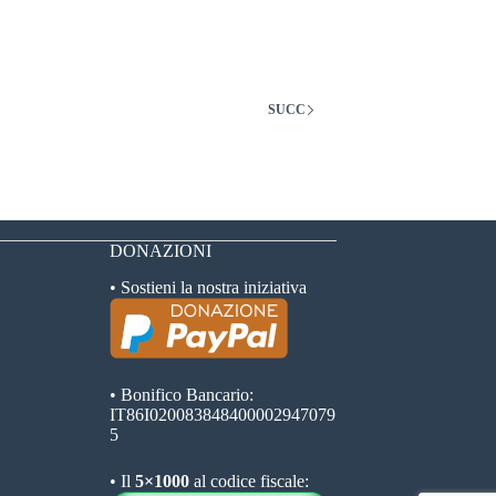
SUCC
DONAZIONI
• Sostieni la nostra iniziativa
• Bonifico Bancario:
IT86I020083848400002947079
5
• Il
5×1000
al codice fiscale: