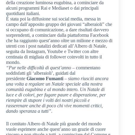
della creazione luminosa eugubina, a cominciare da
alcuni programmi Rai e Mediaset o dai principali
quotidiani italiani.
È stata poi la diffusione sui social media, messa in
campo dall’apposito gruppo dei giovani “alberaioli” che
si occupano di comunicazione, a dare risultati davvero
sorprendenti, a cominciare dalla piattaforma Facebook
che ha raggiunto quest’anno oltre un milione e mezzo di
utenti con i post natalizi dedicati all’Albero di Natale,
seguita da Instagram, Youtube e Twitter con altre
centinaia di migliaia di follower coinvolti in tutto il
mondo.
“Pur nelle difficoltà di quest’anno
– commentano
soddisfatti gli ‘alberaioli’, guidati dal
presidente
Giacomo Fumanti
–
siamo riusciti ancora
una volta a regalare un Natale speciale alla nostra
comunità eugubina e al mondo intero. Un Natale di
luce e di colori, per fugare paure e disperazione, per
riempire di stupore i volti dei nostri piccoli e
rasserenare anche di poco chi vive momenti critici,
dando speranza a tutti”.
Il comitato Albero di Natale più grande del mondo
vuole esprimere anche quest’anno un grazie di cuore
sincero e non rituale a tutti, a cominciare dal Comune e