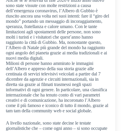
Anche se le festività di fine 2020 e inizio anno nuovo
sono state vissute con molte restrizioni a causa
dell’emergenza coronavirus, l’Albero di Gubbio è
riuscito ancora una volta nei suoi intenti: fare il “giro del
mondo” portando un messaggio di incoraggiamento,
speranza, fratellanza e calore umano. Con le tante
limitazioni agli spostamenti delle persone, non sono
molti i turisti e i visitatori che quest’anno hanno
raggiunto la città di Gubbio. Ma, nonostante questo,
l’Albero di Natale più grande del mondo ha raggiunto
ogni angolo del pianeta grazie ai media tradizionali e ai
nuovi media digitali.
Milioni di persone hanno ammirato le immagini
dell’Albero e appreso della sua storia grazie alle
centinaia di servizi televisivi veicolati a partire dal 7
dicembre da agenzie e circuiti internazionali, sia in
diretta sia grazie ai filmati trasmessi negli spazi
informativi di ogni genere. In particolare, una classifica
internazionale che ha tenuto conto di vari parametri
creativi e di comunicazione, ha incoronato l’Albero
come il più famoso e iconico di tutto il mondo, grazie al
tam tam della community web e social globale.
A livello nazionale, sono state decine le testate
giornalistiche che – come ogni anno – si sono occupate